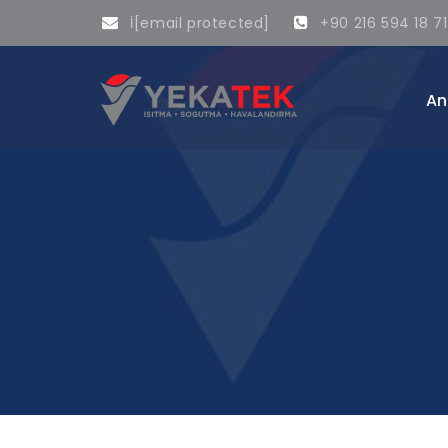
İ
[email protected]
+90 216 594 18 71
An