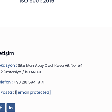
ISO 9001: 2015
letişim
okasyon :
Site Mah Atay Cad. Kaya Ait No: 54
: 2 Ümraniye / İSTANBUL
elefon :
+90 216 594 18 71
-Posta :
İ
[email protected]