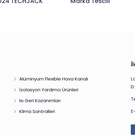
2024 TECHJACK
Marka Tescili
İ
Alüminyum Flexible Hava Kanalı
L
D
İzolasyon Yardımcı Ürünleri
T
Isı Geri Kazanımları
Klima Santralleri
E